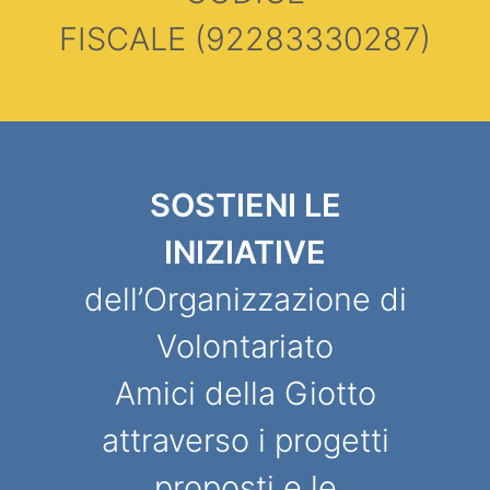
FISCALE
(92283330287)
SOSTIENI LE
INIZIATIVE
dell’Organizzazione di
Volontariato
Amici della Giotto
attraverso i progetti
proposti e le