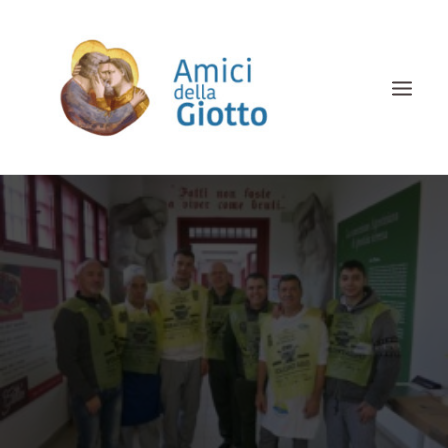
HOME
CHI SIAMO
COSA FACCIAMO
ALBUM
SOSTIENICI
DOCUMENTI
CONTATTI