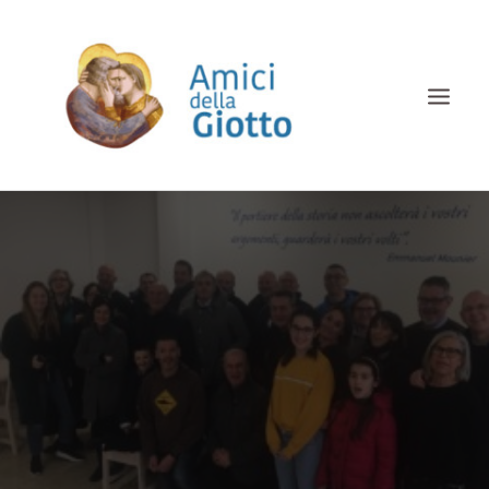
HOME
CHI SIAMO
COSA FACCIAMO
ALBUM
SOSTIENICI
DOCUMENTI
CONTATTI