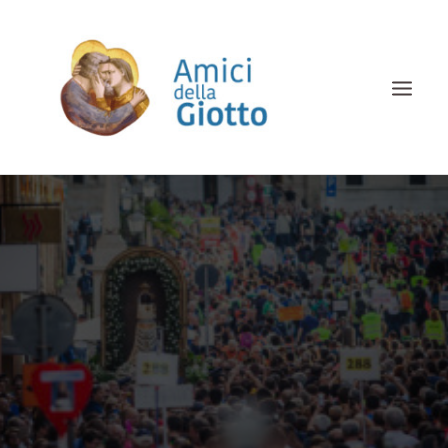
HOME
CHI SIAMO
COSA FACCIAMO
ALBUM
SOSTIENICI
DOCUMENTI
CONTATTI